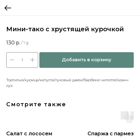
Мини-тако с хрустящей курочкой
130
р.
/
1 g
Добавить в корзину
Тортилья/курица/капуста/луковый джем/барбекю чипотле/кранч
лук
Смотрите также
Салат с лососем
Спаржа с пармеза