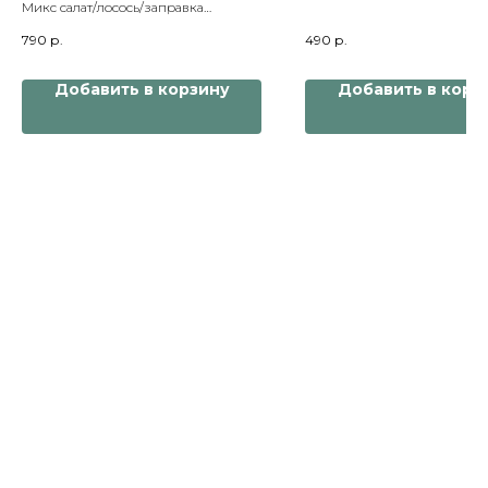
Микс салат/лосось/заправка
апельсиново‑соевая/творожный
790
р.
490
р.
сыр/мандарин без кожи
Добавить в корзину
Добавить в корз