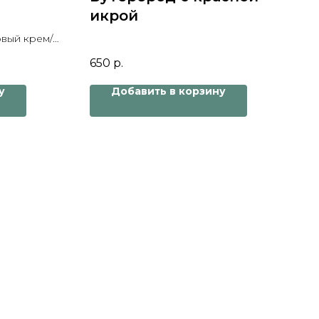
икрой
вый крем/
650
р.
у
Добавить в корзину