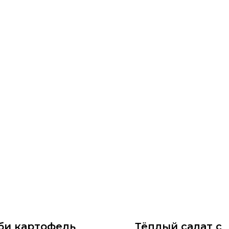
би картофель
Тёплый салат с