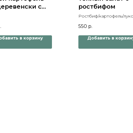
деревенски с
ростбифом
марином
Ростбиф/картофель/луко
маринованный огурчик/
.
550
р.
маринованный лук
обавить в корзину
Добавить в корзин